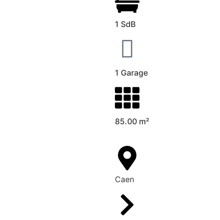
1 SdB
1 Garage
85.00 m²
Caen