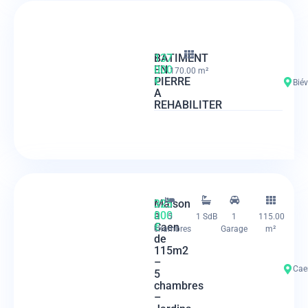
BATIMENT
137
EN
000
170.00 m²
PIERRE
€
Biév
A
REHABILITER
Maison
325
à
000
5
1 SdB
1
115.00
Caen
€
chambres
Garage
m²
de
115m2
–
Cae
5
chambres
–