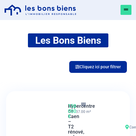
Les Bons Biens
Cliquez ici pour filtrer
Hypercentre
158
de
000
37.00 m²
Caen
€
–
T2
Cae
rénové,