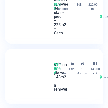
Maison
792
rénovée
000
4
1 SdB
222.00
de
€
chambres
m²
plain-
pied
Cae
–
225m2
–
Caen
Maison
210
en
000
5
1 SdB
1
148.00
pierre
€
chambres
Garage
m²
148m2
Lai
–
à
rénover