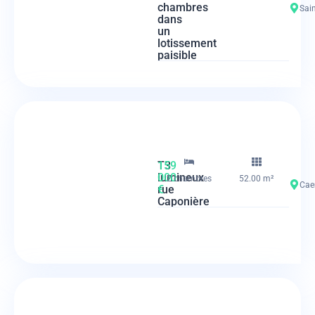
chambres
Sain
dans
un
lotissement
paisible
T3
159
lumineux
000
2 chambres
52.00 m²
Caen
rue
€
Caponière