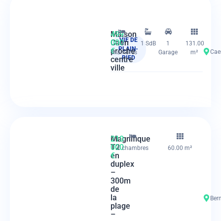
Maison
499
VIE DE
Caen
000
4
1 SdB
1
131.00
PLAIN-
proche
€
Caen
chambres
Garage
m²
PIED
centre
ville
Magnifique
210
T2
000
1 chambres
60.00 m²
en
€
duplex
–
300m
de
la
Bern
plage
–