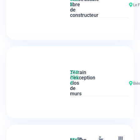
libre
€
Le 
de
constructeur
Terrain
259
d’exception
500
clos
€
Biév
de
murs