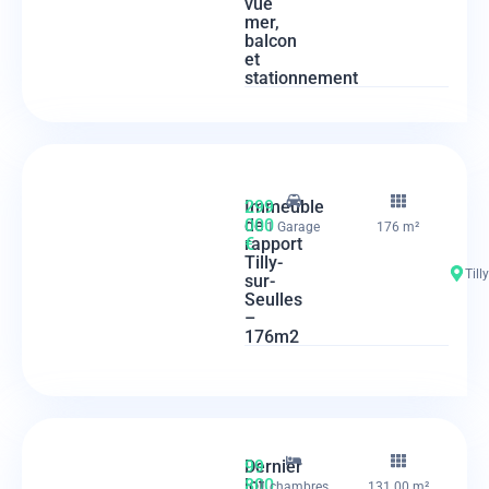
vue
mer,
balcon
et
stationnement
Immeuble
299
de
000
1 Garage
176 m²
rapport
€
Tilly-
Till
sur-
Seulles
–
176m2
Dernier
99
lot
800
1 chambres
131.00 m²