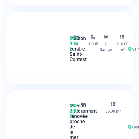
Maison
899
à
000
4
1 SdB
2
210.00
vendre
€
Sai
chambres
Garage
m²
Saint-
Contest
Maison
238
entièrement
000
3 chambres
86.00 m²
rénovée
€
proche
de
Her
la
mer