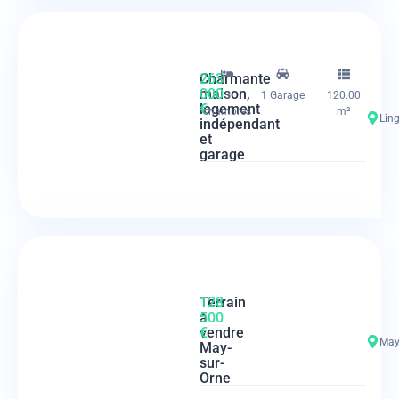
Charmante
263
maison,
000
3
1 Garage
120.00
logement
€
chambres
m²
Lin
indépendant
et
garage
Terrain
128
à
500
vendre
€
May
May-
sur-
Orne