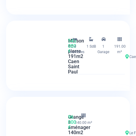
Maison
545
en
000
4
1 SdB
1
191.00
pierre
€
chambres
Garage
m²
191m2
Cae
Caen
Saint
Paul
Grange
96
à
000
140.00 m²
aménager
€
140m2
Le 