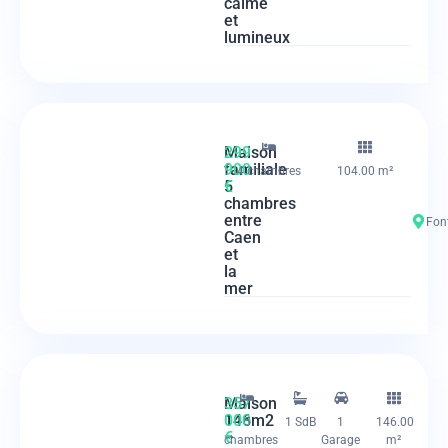
calme
et
lumineux
Maison
299
familiale
900
4 chambres
104.00 m²
5
€
chambres
entre
Fon
Caen
et
la
mer
Maison
357
146m2
000
5
1 SdB
1
146.00
–
€
chambres
Garage
m²