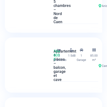
5
chambres
Ani
–
Nord
de
Caen
Appartement
184
4
000
3
1 SdB
1
85.00
pièces
€
chambres
Garage
m²
–
Cae
balcon,
garage
et
cave