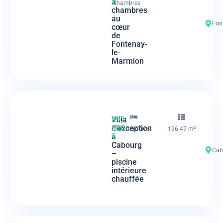
3
€
chambres
chambres
au
Fon
cœur
de
Fontenay-
le-
Marmion
Villa
892
d’exception
500
4 chambres
196.47 m²
à
€
Cabourg
Cab
–
piscine
intérieure
chauffée