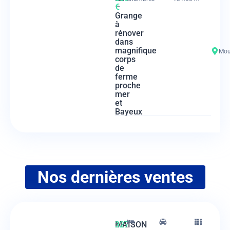
–
€
Grange
à
rénover
dans
magnifique
Mou
corps
de
ferme
proche
mer
et
Bayeux
Nos dernières ventes
MAISON
327