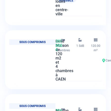
POSSIBLE
loués
en
centre-
ville
Belle
357
SOUS COMPROMIS
Maison
000
4
1 SdB
120.00
de
€
chambres
m²
120
m2
Cae
et
4
chambres
à
CAEN
SOUS COMPROMIS
Maison
308