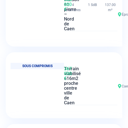
en
000
4
1 SdB
137.00
pierre
€
chambres
m²
–
Épr
Nord
de
Caen
SOUS COMPROMIS
Terrain
367
viabilisé
000
616m2
€
proche
Caen
centre
ville
de
Caen