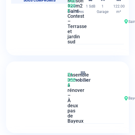
Maison
380
SOUS COMPROMIS
120m2
000
4
1 SdB
1
122.00
Saint-
€
chambres
Garage
m²
Contest
–
Sai
Terrasse
et
jardin
sud
Ensemble
91
immobilier
000
95.00 m²
à
€
rénover
–
Bay
À
deux
pas
de
Bayeux