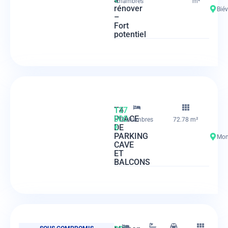
chambres
m²
rénover
Biév
–
Fort
potentiel
T4
137
PLACE
000
3 chambres
72.78 m²
DE
€
PARKING
Mon
CAVE
ET
BALCONS