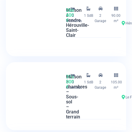
Maison
266
à
400
2
1 SdB
2
90.00
vendre
€
chambres
Garage
m²
Héro
Hérouville-
Saint-
Clair
Maison
315
3
000
3
1 SdB
2
105.00
chambres
€
chambres
Garage
m²
–
Sous-
Le 
sol
–
Grand
terrain